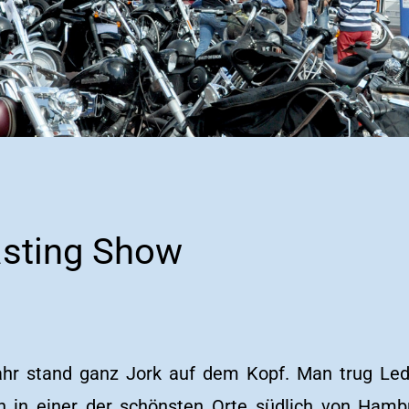
asting Show
hr stand ganz Jork auf dem Kopf. Man trug Lede
ch in einer der schönsten Orte südlich von Hamb