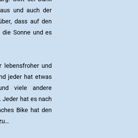
 aus und auch der
über, dass auf den
n die Sonne und es
r lebensfroher und
d jeder hat etwas
und viele andere
. Jeder hat es nach
nches Bike hat den
azu…