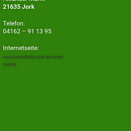
21635 Jork
Telefon:
04162 – 91 13 95
Internetseite:
www.lustaufkultur-jork.de/harley-
casting