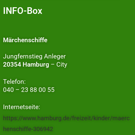
INFO-Box
Märchenschiffe
Jungfernstieg Anleger
20354 Hamburg
– City
Telefon:
040 – 23 88 00 55
Internetseite:
https://www.hamburg.de/freizeit/kinder/maerc
henschiffe-306942